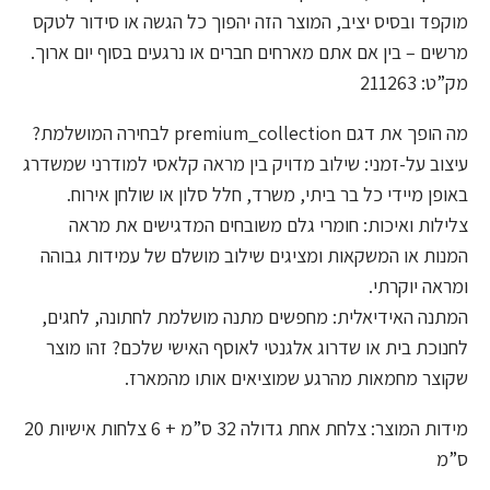
מוקפד ובסיס יציב, המוצר הזה יהפוך כל הגשה או סידור לטקס
מרשים – בין אם אתם מארחים חברים או נרגעים בסוף יום ארוך.
מק”ט: 211263
מה הופך את דגם premium_collection לבחירה המושלמת?
עיצוב על-זמני: שילוב מדויק בין מראה קלאסי למודרני שמשדרג
באופן מיידי כל בר ביתי, משרד, חלל סלון או שולחן אירוח.
צלילות ואיכות: חומרי גלם משובחים המדגישים את מראה
המנות או המשקאות ומציגים שילוב מושלם של עמידות גבוהה
ומראה יוקרתי.
המתנה האידיאלית: מחפשים מתנה מושלמת לחתונה, לחגים,
לחנוכת בית או שדרוג אלגנטי לאוסף האישי שלכם? זהו מוצר
שקוצר מחמאות מהרגע שמוציאים אותו מהמארז.
מידות המוצר: צלחת אחת גדולה 32 ס”מ + 6 צלחות אישיות 20
ס”מ