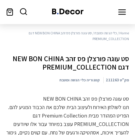
Home
/
כלי הגשה ומטבח
/ סט עוגה פורצלן פס זהב NEW BON CHINA דגם
PREMIUM_COLLECTION
סט עוגה פורצלן פס זהב NEW BON CHINA
דגם PREMIUM_COLLECTION
מק"ט
211263
קטגוריה
כלי הגשה ומטבח
סט עוגה פורצלן פס זהב NEW BON CHINA
תנו לשולחן האירוח ולעיצוב הבית שלכם את הכבוד המגיע להם.
הפריט המהודר מבית Premium Collection דגם
PREMIUM_COLLECTION עוצב במיוחד עבור אלו שיודעים
להעריך איכות, אסתטיקה ורגעים של נחת. עם קווים נקיים, גימור