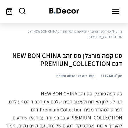
Home
/
כלי הגשה ומטבח
/ סט קפה פורצלן פס זהב NEW BON CHINA דגם
PREMIUM_COLLECTION
סט קפה פורצלן פס זהב NEW BON CHINA
דגם PREMIUM_COLLECTION
מק"ט
211260
קטגוריה
כלי הגשה ומטבח
סט קפה פורצלן פס זהב NEW BON CHINA
תנו לשולחן האירוח ולעיצוב הבית שלכם את הכבוד המגיע להם.
הפריט המהודר מבית Premium Collection דגם
PREMIUM_COLLECTION עוצב במיוחד עבור אלו שיודעים
להעריך איכות, אסתטיקה ורגעים של נחת. עם קווים נקיים, גימור