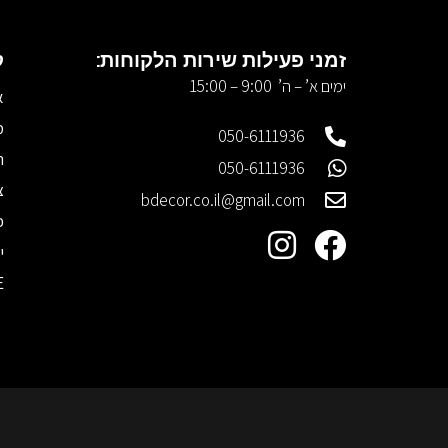
זמני פעילות שירות הלקוחות:
ק
ימים א’ – ה’ 9:00 – 15:00
א
מ
050-6111936
ר
050-6111936
צ
bdecor.co.il@gmail.com
כ
י
E