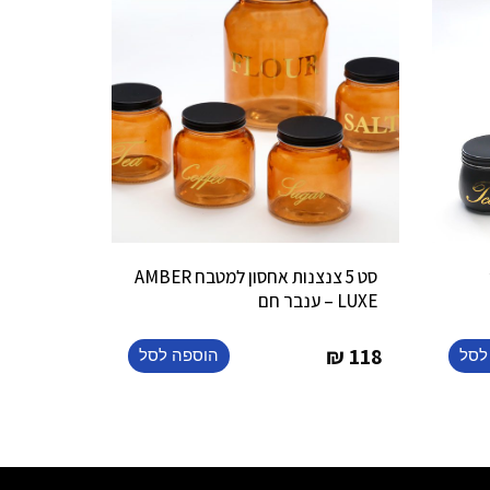
’
סט 5 צנצנות אחסון למטבח AMBER
LUXE – ענבר חם
₪
118
לסל
הוספה לסל