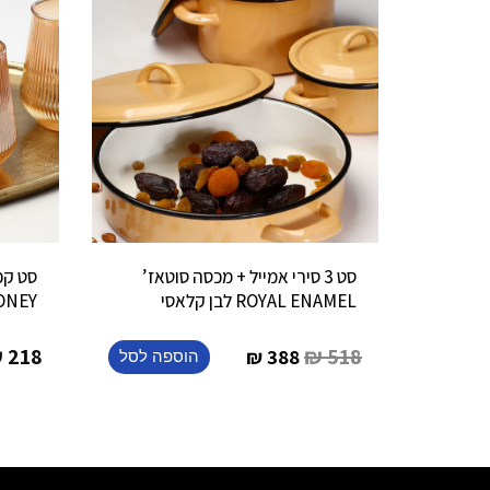
סט 3 סירי אמייל + מכסה סוטאז’
ROYAL ENAMEL לבן קלאסי
ONEY
₪
218
₪
518
₪
388
הוספה לסל