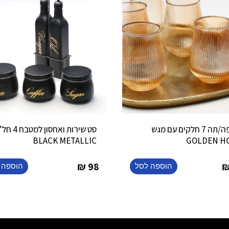
סט קפה/תה 7 חלקים עם מגש
סט שירות ואחסון למטבח 4 חל
BLACK METALLIC
GOLDEN H
₪
98
הוספה לסל
הוספה 