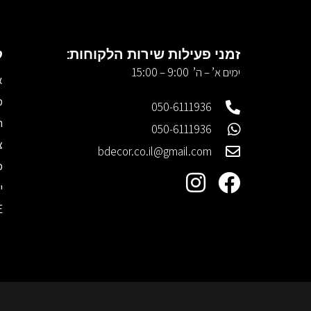
זמני פעילות שירות הלקוחות:
ק
ימים א’ – ה’ 9:00 – 15:00
א
מ
050-6111936
ר
050-6111936
צ
bdecor.co.il@gmail.com
כ
י
E