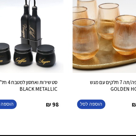
סט קפה/תה 7 חלקים עם מגש
סט שירות ואחסון למטבח 4 חל
BLACK METALLIC
GOLDEN H
₪
98
הוספה לסל
הוספה 