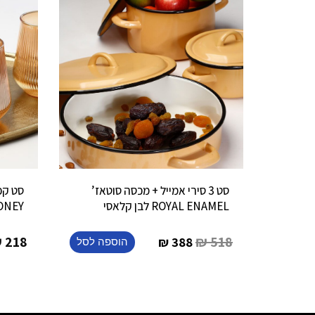
סט 3 סירי אמייל + מכסה סוטאז’
ROYAL ENAMEL לבן קלאסי
ONEY
₪
218
₪
518
₪
388
הוספה לסל