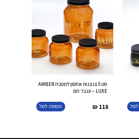
’
סט 5 צנצנות אחסון למטבח AMBER
LUXE – ענבר חם
₪
118
לסל
הוספה לסל